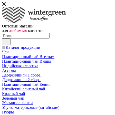
Оптовый магазин
для
любимых
клиентов
Каталог продукции
Чай
Плантационный чай Вьетнам
Плантационный чай Индия
Индийская классика
Ассамы
Дарджилинги 1 сбора
Дарджилинги 2 сбора
Плантационный чай Кения
Китайский элитный чай
Красный чай
Зелёный чай
Жасминовый чай
Улуны материковые (китайские)
Пуэры