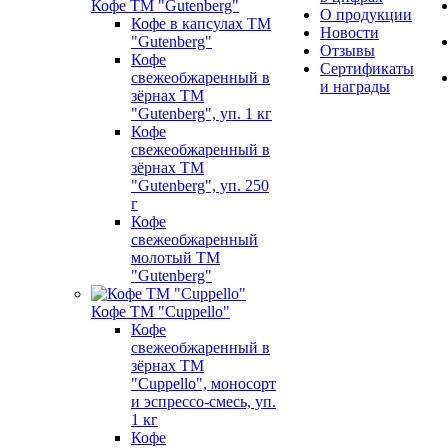
Кофе ТМ "Gutenberg"
О продукции
Кофе в капсулах ТМ
Новости
"Gutenberg"
Отзывы
Кофе
Сертификаты
свежеобжаренный в
и награды
зёрнах ТМ
"Gutenberg", уп. 1 кг
Кофе
свежеобжаренный в
зёрнах ТМ
"Gutenberg", уп. 250
г
Кофе
свежеобжаренный
молотый ТМ
"Gutenberg"
Кофе ТМ "Cuppello"
Кофе
свежеобжаренный в
зёрнах ТМ
"Cuppello", моносорт
и эспрессо-смесь, уп.
1 кг
Кофе