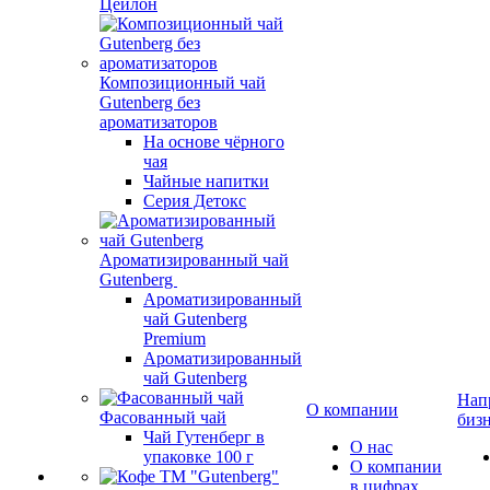
Цейлон
Композиционный чай
Gutenberg без
ароматизаторов
На основе чёрного
чая
Чайные напитки
Серия Детокс
Ароматизированный чай
Gutenberg
Ароматизированный
чай Gutenberg
Premium
Ароматизированный
чай Gutenberg
Нап
О компании
Фасованный чай
биз
Чай Гутенберг в
О нас
упаковке 100 г
О компании
в цифрах