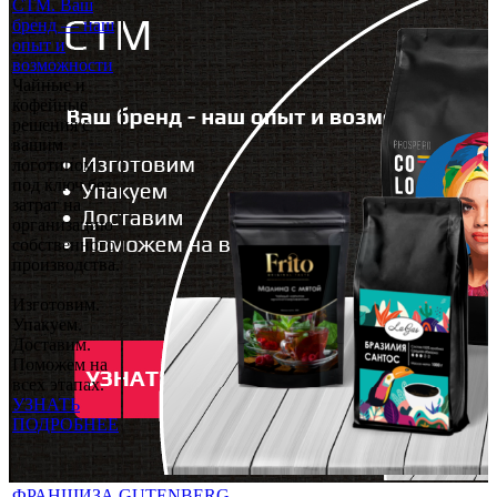
СТМ. Ваш
бренд — наш
опыт и
возможности
Чайные и
кофейные
решения с
вашим
логотипом
под ключ без
затрат на
организацию
собственного
производства.
Изготовим.
Упакуем.
Доставим.
Поможем на
всех этапах.
УЗНАТЬ
ПОДРОБНЕЕ
ФРАНШИЗА GUTENBERG