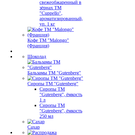
свежеобжаренный в
зёрнах ТМ
"Cuppello",
ароматизированный,
уп. 1 кг
Кофе ТМ "Malongo"
(Франция)
Шоколад
Бальзамы ТМ "Gutenberg"
Сиропы ТМ "Gutenberg"
Сиропы ТМ
"Gutenberg", ёмкость
1 л
Сиропы ТМ
"Gutenberg", ёмкость
250 мл
Сахар