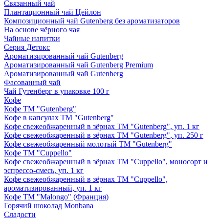
Связанный чай
Плантационный чай Цейлон
Композиционный чай Gutenberg без ароматизаторов
На основе чёрного чая
Чайные напитки
Серия Детокс
Ароматизированный чай Gutenberg
Ароматизированный чай Gutenberg Premium
Ароматизированный чай Gutenberg
Фасованный чай
Чай Гутенберг в упаковке 100 г
Кофе
Кофе ТМ "Gutenberg"
Кофе в капсулах ТМ "Gutenberg"
Кофе свежеобжаренный в зёрнах ТМ "Gutenberg", уп. 1 кг
Кофе свежеобжаренный в зёрнах ТМ "Gutenberg", уп. 250 г
Кофе свежеобжаренный молотый ТМ "Gutenberg"
Кофе ТМ "Cuppello"
Кофе свежеобжаренный в зёрнах ТМ "Cuppello", моносорт и
эспрессо-смесь, уп. 1 кг
Кофе свежеобжаренный в зёрнах ТМ "Cuppello",
ароматизированный, уп. 1 кг
Кофе ТМ "Malongo" (Франция)
Горячий шоколад Monbana
Сладости