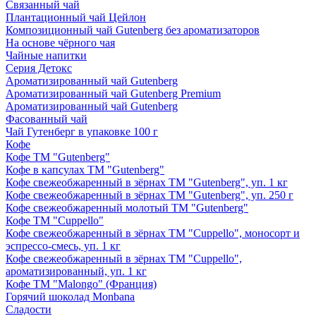
Связанный чай
Плантационный чай Цейлон
Композиционный чай Gutenberg без ароматизаторов
На основе чёрного чая
Чайные напитки
Серия Детокс
Ароматизированный чай Gutenberg
Ароматизированный чай Gutenberg Premium
Ароматизированный чай Gutenberg
Фасованный чай
Чай Гутенберг в упаковке 100 г
Кофе
Кофе ТМ "Gutenberg"
Кофе в капсулах ТМ "Gutenberg"
Кофе свежеобжаренный в зёрнах ТМ "Gutenberg", уп. 1 кг
Кофе свежеобжаренный в зёрнах ТМ "Gutenberg", уп. 250 г
Кофе свежеобжаренный молотый ТМ "Gutenberg"
Кофе ТМ "Cuppello"
Кофе свежеобжаренный в зёрнах ТМ "Cuppello", моносорт и
эспрессо-смесь, уп. 1 кг
Кофе свежеобжаренный в зёрнах ТМ "Cuppello",
ароматизированный, уп. 1 кг
Кофе ТМ "Malongo" (Франция)
Горячий шоколад Monbana
Сладости