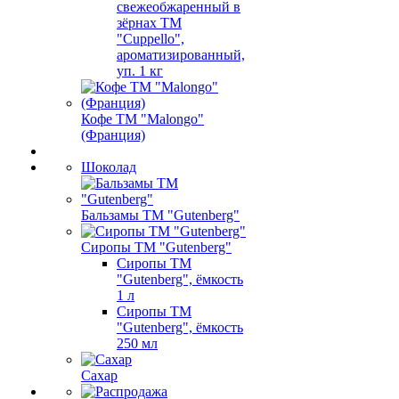
свежеобжаренный в
зёрнах ТМ
"Cuppello",
ароматизированный,
уп. 1 кг
Кофе ТМ "Malongo"
(Франция)
Шоколад
Бальзамы ТМ "Gutenberg"
Сиропы ТМ "Gutenberg"
Сиропы ТМ
"Gutenberg", ёмкость
1 л
Сиропы ТМ
"Gutenberg", ёмкость
250 мл
Сахар