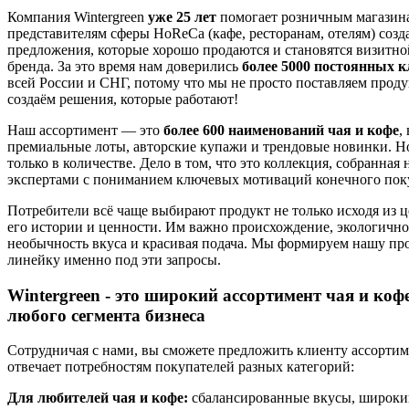
Компания Wintergreen
уже 25 лет
помогает розничным магазин
представителям сферы HoReCa (кафе, ресторанам, отелям) созд
предложения, которые хорошо продаются и становятся визитно
бренда. За это время нам доверились
более 5000 постоянных 
всей России и СНГ, потому что мы не просто поставляем про
создаём решения, которые работают!
Наш ассортимент — это
более 600 наименований чая и кофе
,
премиальные лоты, авторские купажи и трендовые новинки. Но
только в количестве. Дело в том, что это коллекция, собранная
экспертами с пониманием ключевых мотиваций конечного пок
Потребители всё чаще выбирают продукт не только исходя из ц
его истории и ценности. Им важно происхождение, экологичнос
необычность вкуса и красивая подача. Мы формируем нашу пр
линейку именно под эти запросы.
Wintergreen - это широкий ассортимент чая и коф
любого сегмента бизнеса
Сотрудничая с нами, вы сможете предложить клиенту ассортим
отвечает потребностям покупателей разных категорий:
Для любителей чая и кофе:
сбалансированные вкусы, широки