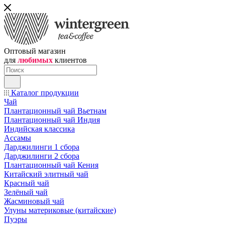
Оптовый магазин
для
любимых
клиентов
Каталог продукции
Чай
Плантационный чай Вьетнам
Плантационный чай Индия
Индийская классика
Ассамы
Дарджилинги 1 сбора
Дарджилинги 2 сбора
Плантационный чай Кения
Китайский элитный чай
Красный чай
Зелёный чай
Жасминовый чай
Улуны материковые (китайские)
Пуэры