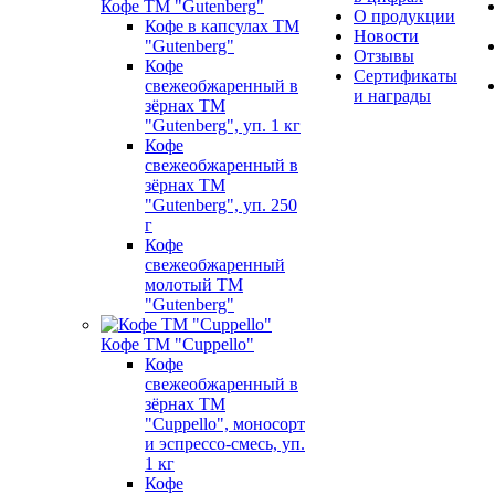
Кофе ТМ "Gutenberg"
О продукции
Кофе в капсулах ТМ
Новости
"Gutenberg"
Отзывы
Кофе
Сертификаты
свежеобжаренный в
и награды
зёрнах ТМ
"Gutenberg", уп. 1 кг
Кофе
свежеобжаренный в
зёрнах ТМ
"Gutenberg", уп. 250
г
Кофе
свежеобжаренный
молотый ТМ
"Gutenberg"
Кофе ТМ "Cuppello"
Кофе
свежеобжаренный в
зёрнах ТМ
"Cuppello", моносорт
и эспрессо-смесь, уп.
1 кг
Кофе