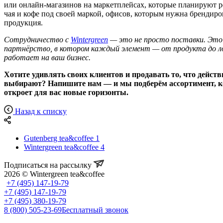
или онлайн-магазинов на маркетплейсах, которые планируют 
чая и кофе под своей маркой, офисов, которым нужна брендир
продукция.
Сотрудничество с
Wintergreen
— это не просто поставки. Это
партнёрство, в котором каждый элемент — от продукта до 
работает на ваш бизнес.
Хотите удивлять своих клиентов и продавать то, что дейст
выбирают? Напишите нам — и мы подберём ассортимент, 
откроет для вас новые горизонты.
Назад к списку
Gutenberg tea&coffee
1
Wintergreen tea&coffee
4
Подписаться на рассылку
2026 © Wintergreen tea&coffee
+7 (495) 147-19-79
+7 (495) 147-19-79
+7 (495) 380-19-79
8 (800) 505-23-69
Бесплатный звонок