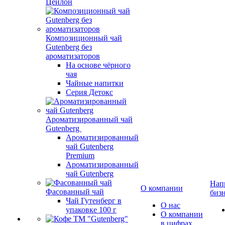
Цейлон
Композиционный чай
Gutenberg без
ароматизаторов
На основе чёрного
чая
Чайные напитки
Серия Детокс
Ароматизированный чай
Gutenberg
Ароматизированный
чай Gutenberg
Premium
Ароматизированный
чай Gutenberg
Нап
О компании
Фасованный чай
биз
Чай Гутенберг в
О нас
упаковке 100 г
О компании
в цифрах