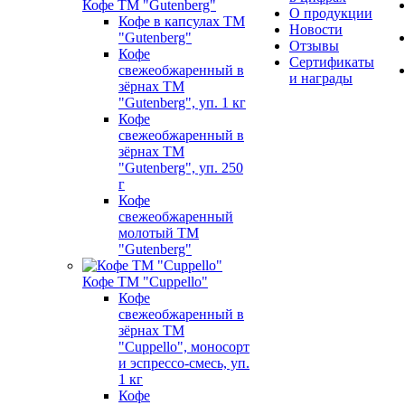
Кофе ТМ "Gutenberg"
О продукции
Кофе в капсулах ТМ
Новости
"Gutenberg"
Отзывы
Кофе
Сертификаты
свежеобжаренный в
и награды
зёрнах ТМ
"Gutenberg", уп. 1 кг
Кофе
свежеобжаренный в
зёрнах ТМ
"Gutenberg", уп. 250
г
Кофе
свежеобжаренный
молотый ТМ
"Gutenberg"
Кофе ТМ "Cuppello"
Кофе
свежеобжаренный в
зёрнах ТМ
"Cuppello", моносорт
и эспрессо-смесь, уп.
1 кг
Кофе