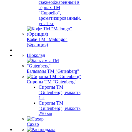
свежеобжаренный в
зёрнах ТМ
"Cuppello",
ароматизированный,
уп. 1 кг
Кофе ТМ "Malongo"
(Франция)
Шоколад
Бальзамы ТМ "Gutenberg"
Сиропы ТМ "Gutenberg"
Сиропы ТМ
"Gutenberg", ёмкость
1 л
Сиропы ТМ
"Gutenberg", ёмкость
250 мл
Сахар