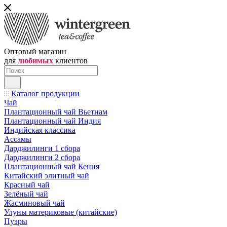
Оптовый магазин
для
любимых
клиентов
Каталог продукции
Чай
Плантационный чай Вьетнам
Плантационный чай Индия
Индийская классика
Ассамы
Дарджилинги 1 сбора
Дарджилинги 2 сбора
Плантационный чай Кения
Китайский элитный чай
Красный чай
Зелёный чай
Жасминовый чай
Улуны материковые (китайские)
Пуэры