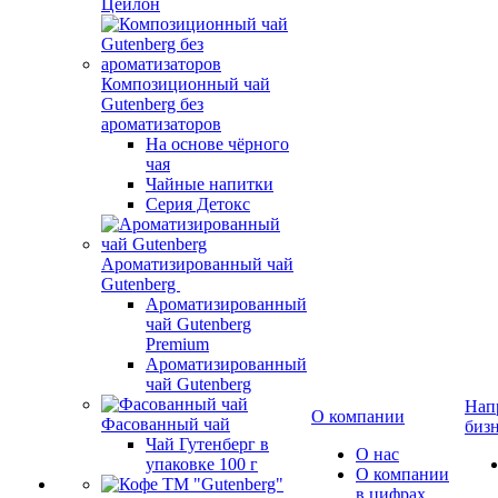
Цейлон
Композиционный чай
Gutenberg без
ароматизаторов
На основе чёрного
чая
Чайные напитки
Серия Детокс
Ароматизированный чай
Gutenberg
Ароматизированный
чай Gutenberg
Premium
Ароматизированный
чай Gutenberg
Нап
О компании
Фасованный чай
биз
Чай Гутенберг в
О нас
упаковке 100 г
О компании
в цифрах