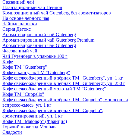
Связанный чай
Плантационный чай Цейлон
Композиционный чай Gutenberg без ароматизаторов
На основе чёрного чая
Чайные напитки
Серия Детокс
Ароматизированный чай Gutenberg
Ароматизированный чай Gutenberg Premium
Ароматизированный чай Gutenberg
Фасованный чай
Чай Гутенберг в упаковке 100 г
Кофе
Кофе ТМ "Gutenberg"
Кофе в капсулах ТМ "Gutenberg"
Кофе свежеобжаренный в зёрнах ТМ "Gutenberg", уп. 1 кг
Кофе свежеобжаренный в зёрнах ТМ "Gutenberg", уп. 250 г
Кофе свежеобжаренный молотый ТМ "Gutenberg"
Кофе ТМ "Cuppello"
Кофе свежеобжаренный в зёрнах ТМ "Cuppello", моносорт и
эспрессо-смесь, уп. 1 кг
Кофе свежеобжаренный в зёрнах ТМ "Cuppello",
ароматизированный, уп. 1 кг
Кофе ТМ "Malongo" (Франция)
Горячий шоколад Monbana
Сладости