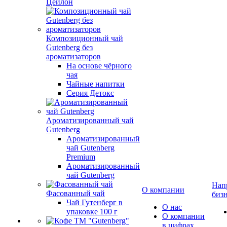
Цейлон
Композиционный чай
Gutenberg без
ароматизаторов
На основе чёрного
чая
Чайные напитки
Серия Детокс
Ароматизированный чай
Gutenberg
Ароматизированный
чай Gutenberg
Premium
Ароматизированный
чай Gutenberg
Нап
О компании
Фасованный чай
биз
Чай Гутенберг в
О нас
упаковке 100 г
О компании
в цифрах