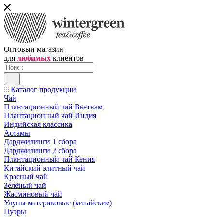
Оптовый магазин
для
любимых
клиентов
Каталог продукции
Чай
Плантационный чай Вьетнам
Плантационный чай Индия
Индийская классика
Ассамы
Дарджилинги 1 сбора
Дарджилинги 2 сбора
Плантационный чай Кения
Китайский элитный чай
Красный чай
Зелёный чай
Жасминовый чай
Улуны материковые (китайские)
Пуэры