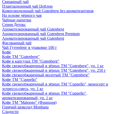
Связанный чай
Плантационный чай Цейлон
Композиционный чай Gutenberg без ароматизаторов
На основе чёрного чая
Чайные напитки
Серия Детокс
Ароматизированный чай Gutenberg
Ароматизированный чай Gutenberg Premium
Ароматизированный чай Gutenberg
Фасованный чай
Чай Гутенберг в упаковке 100 г
Кофе
Кофе ТМ "Gutenberg"
Кофе в капсулах ТМ "Gutenberg"
Кофе свежеобжаренный в зёрнах ТМ "Gutenberg", уп. 1 кг
Кофе свежеобжаренный в зёрнах ТМ "Gutenberg", уп. 250 г
Кофе свежеобжаренный молотый ТМ "Gutenberg"
Кофе ТМ "Cuppello"
Кофе свежеобжаренный в зёрнах ТМ "Cuppello", моносорт и
эспрессо-смесь, уп. 1 кг
Кофе свежеобжаренный в зёрнах ТМ "Cuppello",
ароматизированный, уп. 1 кг
Кофе ТМ "Malongo" (Франция)
Горячий шоколад Monbana
Сладости