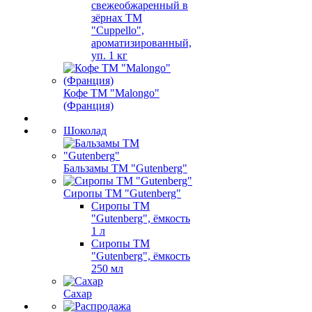
свежеобжаренный в
зёрнах ТМ
"Cuppello",
ароматизированный,
уп. 1 кг
Кофе ТМ "Malongo"
(Франция)
Шоколад
Бальзамы ТМ "Gutenberg"
Сиропы ТМ "Gutenberg"
Сиропы ТМ
"Gutenberg", ёмкость
1 л
Сиропы ТМ
"Gutenberg", ёмкость
250 мл
Сахар