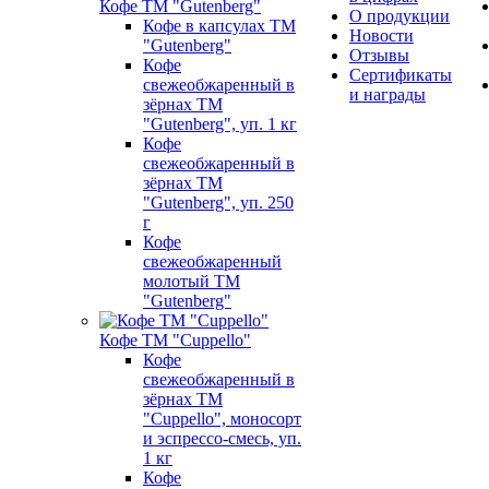
Кофе ТМ "Gutenberg"
О продукции
Кофе в капсулах ТМ
Новости
"Gutenberg"
Отзывы
Кофе
Сертификаты
свежеобжаренный в
и награды
зёрнах ТМ
"Gutenberg", уп. 1 кг
Кофе
свежеобжаренный в
зёрнах ТМ
"Gutenberg", уп. 250
г
Кофе
свежеобжаренный
молотый ТМ
"Gutenberg"
Кофе ТМ "Cuppello"
Кофе
свежеобжаренный в
зёрнах ТМ
"Cuppello", моносорт
и эспрессо-смесь, уп.
1 кг
Кофе