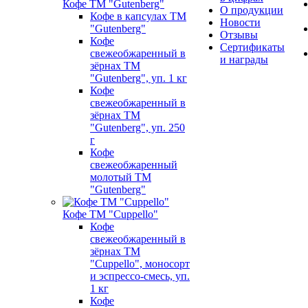
Кофе ТМ "Gutenberg"
О продукции
Кофе в капсулах ТМ
Новости
"Gutenberg"
Отзывы
Кофе
Сертификаты
свежеобжаренный в
и награды
зёрнах ТМ
"Gutenberg", уп. 1 кг
Кофе
свежеобжаренный в
зёрнах ТМ
"Gutenberg", уп. 250
г
Кофе
свежеобжаренный
молотый ТМ
"Gutenberg"
Кофе ТМ "Cuppello"
Кофе
свежеобжаренный в
зёрнах ТМ
"Cuppello", моносорт
и эспрессо-смесь, уп.
1 кг
Кофе