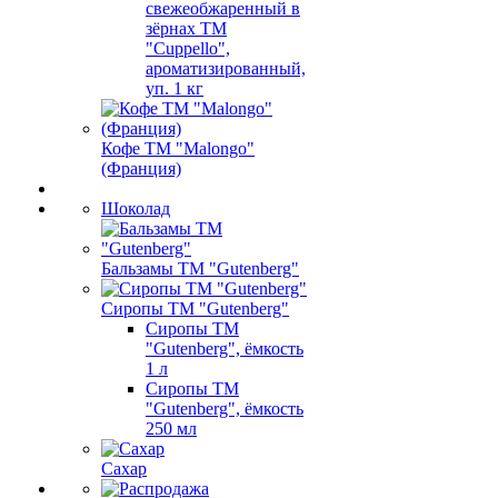
свежеобжаренный в
зёрнах ТМ
"Cuppello",
ароматизированный,
уп. 1 кг
Кофе ТМ "Malongo"
(Франция)
Шоколад
Бальзамы ТМ "Gutenberg"
Сиропы ТМ "Gutenberg"
Сиропы ТМ
"Gutenberg", ёмкость
1 л
Сиропы ТМ
"Gutenberg", ёмкость
250 мл
Сахар