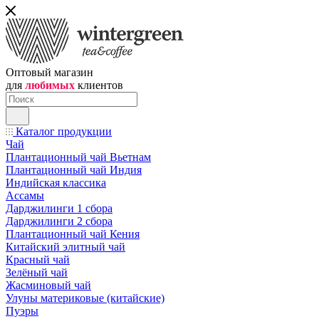
Оптовый магазин
для
любимых
клиентов
Каталог продукции
Чай
Плантационный чай Вьетнам
Плантационный чай Индия
Индийская классика
Ассамы
Дарджилинги 1 сбора
Дарджилинги 2 сбора
Плантационный чай Кения
Китайский элитный чай
Красный чай
Зелёный чай
Жасминовый чай
Улуны материковые (китайские)
Пуэры