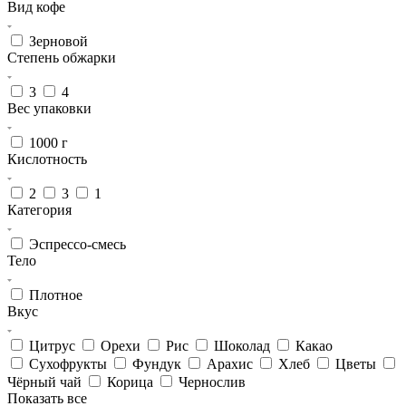
Вид кофе
Зерновой
Степень обжарки
3
4
Вес упаковки
1000 г
Кислотность
2
3
1
Категория
Эспрессо-смесь
Тело
Плотное
Вкус
Цитрус
Орехи
Рис
Шоколад
Какао
Сухофрукты
Фундук
Арахис
Хлеб
Цветы
Чёрный чай
Корица
Чернослив
Показать все