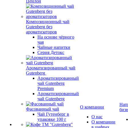
Цейлон
Композиционный чай
Gutenberg без
ароматизаторов
На основе чёрного
чая
Чайные напитки
Серия Детокс
Ароматизированный чай
Gutenberg
Ароматизированный
чай Gutenberg
Premium
Ароматизированный
чай Gutenberg
Нап
О компании
Фасованный чай
биз
Чай Гутенберг в
О нас
упаковке 100 г
О компании
в цифрах