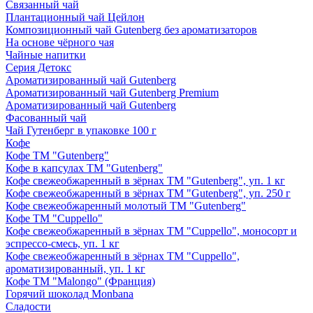
Связанный чай
Плантационный чай Цейлон
Композиционный чай Gutenberg без ароматизаторов
На основе чёрного чая
Чайные напитки
Серия Детокс
Ароматизированный чай Gutenberg
Ароматизированный чай Gutenberg Premium
Ароматизированный чай Gutenberg
Фасованный чай
Чай Гутенберг в упаковке 100 г
Кофе
Кофе ТМ "Gutenberg"
Кофе в капсулах ТМ "Gutenberg"
Кофе свежеобжаренный в зёрнах ТМ "Gutenberg", уп. 1 кг
Кофе свежеобжаренный в зёрнах ТМ "Gutenberg", уп. 250 г
Кофе свежеобжаренный молотый ТМ "Gutenberg"
Кофе ТМ "Cuppello"
Кофе свежеобжаренный в зёрнах ТМ "Cuppello", моносорт и
эспрессо-смесь, уп. 1 кг
Кофе свежеобжаренный в зёрнах ТМ "Cuppello",
ароматизированный, уп. 1 кг
Кофе ТМ "Malongo" (Франция)
Горячий шоколад Monbana
Сладости