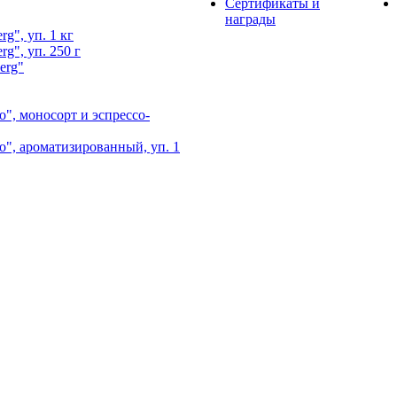
Сертификаты и
награды
g", уп. 1 кг
g", уп. 250 г
erg"
", моносорт и эспрессо-
", ароматизированный, уп. 1