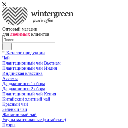
Оптовый магазин
для
любимых
клиентов
Каталог продукции
Чай
Плантационный чай Вьетнам
Плантационный чай Индия
Индийская классика
Ассамы
Дарджилинги 1 сбора
Дарджилинги 2 сбора
Плантационный чай Кения
Китайский элитный чай
Красный чай
Зелёный чай
Жасминовый чай
Улуны материковые (китайские)
Пуэры