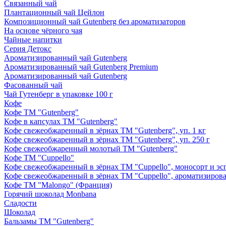
Связанный чай
Плантационный чай Цейлон
Композиционный чай Gutenberg без ароматизаторов
На основе чёрного чая
Чайные напитки
Серия Детокс
Ароматизированный чай Gutenberg
Ароматизированный чай Gutenberg Premium
Ароматизированный чай Gutenberg
Фасованный чай
Чай Гутенберг в упаковке 100 г
Кофе
Кофе ТМ "Gutenberg"
Кофе в капсулах ТМ "Gutenberg"
Кофе свежеобжаренный в зёрнах ТМ "Gutenberg", уп. 1 кг
Кофе свежеобжаренный в зёрнах ТМ "Gutenberg", уп. 250 г
Кофе свежеобжаренный молотый ТМ "Gutenberg"
Кофе ТМ "Cuppello"
Кофе свежеобжаренный в зёрнах ТМ "Cuppello", моносорт и эспр
Кофе свежеобжаренный в зёрнах ТМ "Cuppello", ароматизирова
Кофе ТМ "Malongo" (Франция)
Горячий шоколад Monbana
Сладости
Шоколад
Бальзамы ТМ "Gutenberg"